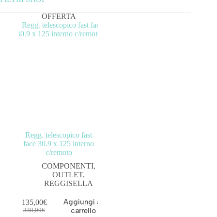
OFFERTA
Categorie prodotto
ABBIGLIAMENTO
ACCESSORI
BICICLETTE
COMPONENTI
OUTLET
Regg. telescopico fast
face 30.9 x 125 interno
c/remoto
Tag prodotto
COMPONENTI
,
OUTLET
,
REGGISELLA
Aggiungi al
135,00
€
carrello
338,00
€