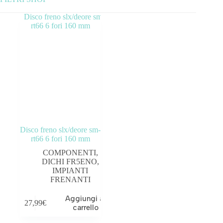
Categorie prodotto
ABBIGLIAMENTO
ACCESSORI
BICICLETTE
COMPONENTI
Disco freno slx/deore sm-
OUTLET
rt66 6 fori 160 mm
COMPONENTI
,
DICHI FR5ENO
,
IMPIANTI
FRENANTI
Tag prodotto
Aggiungi al
27,99
€
carrello