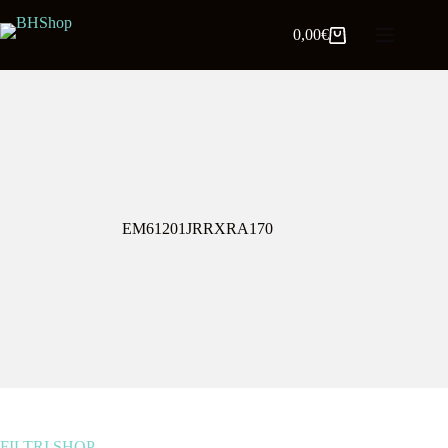
0,00
€
EM61201JRRXRA170
FILTRI SHOP