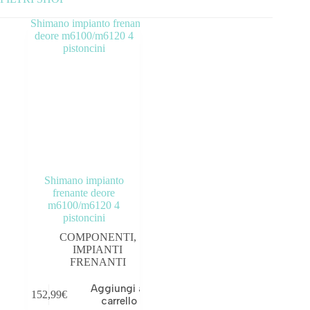
Categorie prodotto
ABBIGLIAMENTO
ACCESSORI
BICICLETTE
COMPONENTI
Shimano impianto
OUTLET
frenante deore
m6100/m6120 4
pistoncini
COMPONENTI
,
IMPIANTI
Tag prodotto
FRENANTI
Aggiungi al
152,99
€
carrello