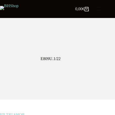
0,00
€
E809U.1/22
FILTRI SHOP