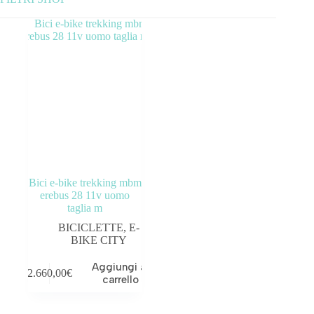
Categorie prodotto
ABBIGLIAMENTO
ACCESSORI
BICICLETTE
COMPONENTI
Bici e-bike trekking mbm
OUTLET
erebus 28 11v uomo
taglia m
Tag prodotto
BICICLETTE
,
E-
BIKE CITY
Aggiungi al
2.660,00
€
carrello