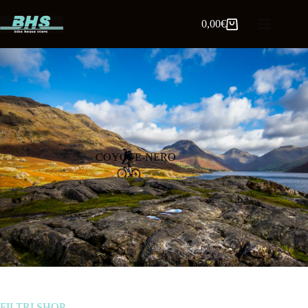
0,00
€
COYOTE-NERO
FILTRI SHOP