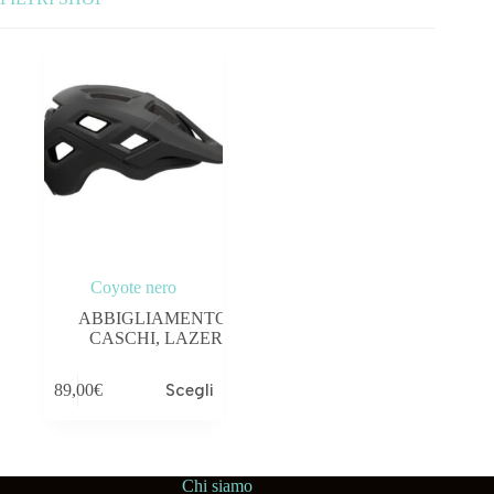
Categorie prodotto
ABBIGLIAMENTO
ACCESSORI
BICICLETTE
COMPONENTI
Coyote nero
OUTLET
ABBIGLIAMENTO
,
CASCHI
,
LAZER
Tag prodotto
89,00
€
Scegli
Chi siamo