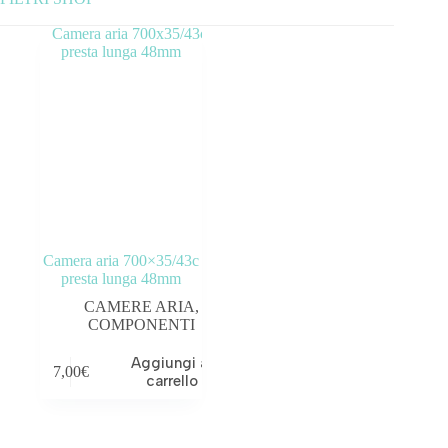
Categorie prodotto
ABBIGLIAMENTO
ACCESSORI
BICICLETTE
COMPONENTI
Camera aria 700×35/43c
OUTLET
presta lunga 48mm
CAMERE ARIA
,
Tag prodotto
COMPONENTI
Aggiungi al
7,00
€
carrello