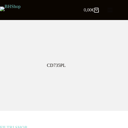
0,00
€
CD735PL
FILTRI SHOP