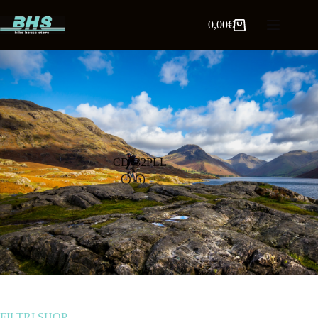
0,00
€
CD732PLL
FILTRI SHOP