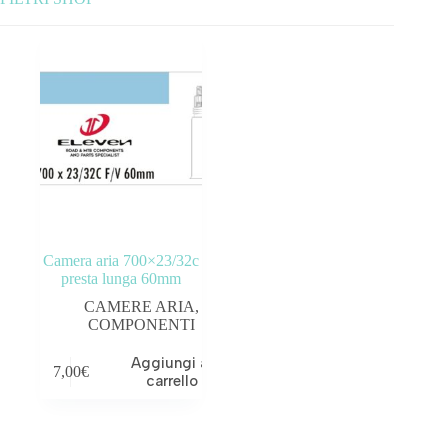
Categorie prodotto
ABBIGLIAMENTO
ACCESSORI
BICICLETTE
COMPONENTI
Camera aria 700×23/32c
OUTLET
presta lunga 60mm
CAMERE ARIA
,
Tag prodotto
COMPONENTI
Aggiungi al
7,00
€
carrello