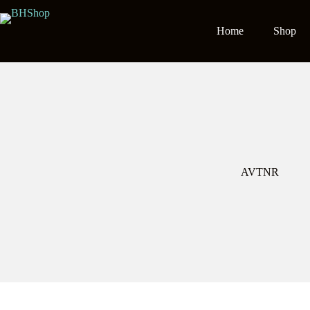
Salta
al
contenuto
Home
Shop
AVTNR