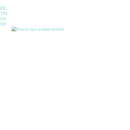
FIL
TRI
SH
OP
Categorie prodotto
Senza categoria
(1)
ABBIGLIAMENTO
(119)
ACCESSORI
(118)
BICICLETTE
(36)
COMPONENTI
(266)
OUTLET
(13)
Tag prodotto