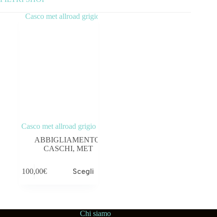
Categorie prodotto
ABBIGLIAMENTO
ACCESSORI
BICICLETTE
COMPONENTI
Casco met allroad grigio
OUTLET
ABBIGLIAMENTO
,
CASCHI
,
MET
Tag prodotto
100,00
€
Scegli
Chi siamo