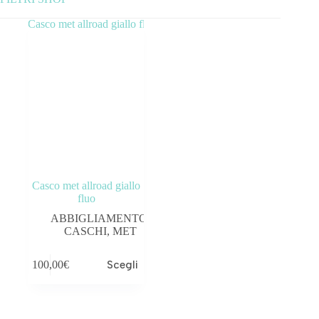
Categorie prodotto
ABBIGLIAMENTO
ACCESSORI
BICICLETTE
COMPONENTI
Casco met allroad giallo
OUTLET
fluo
ABBIGLIAMENTO
,
Tag prodotto
CASCHI
,
MET
100,00
€
Scegli