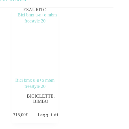
ESAURITO
Categorie prodotto
ABBIGLIAMENTO
ACCESSORI
BICICLETTE
COMPONENTI
OUTLET
Bici bmx u-n+o mbm
freestyle 20
Tag prodotto
BICICLETTE
,
BIMBO
315,00
€
Leggi tutto