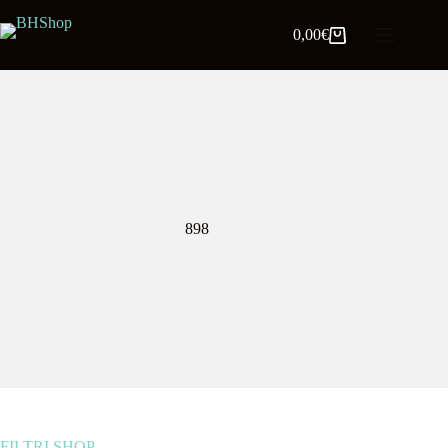
0,00
€
898
FILTRI SHOP