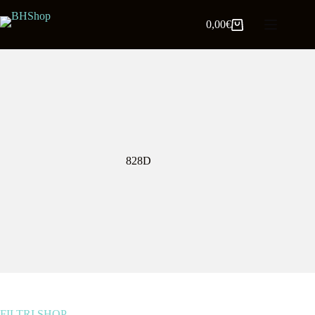
0,00
€
828D
FILTRI SHOP