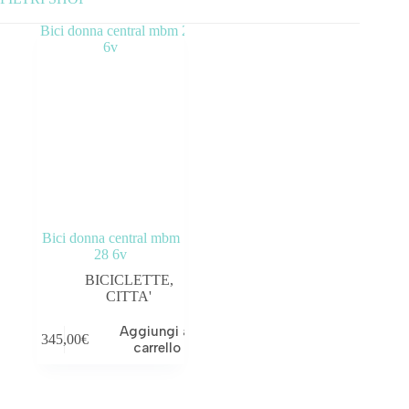
Categorie prodotto
ABBIGLIAMENTO
ACCESSORI
BICICLETTE
COMPONENTI
Bici donna central mbm
OUTLET
28 6v
BICICLETTE
,
Tag prodotto
CITTA'
Aggiungi al
345,00
€
carrello