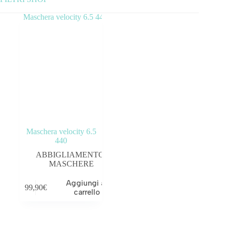
Categorie prodotto
ABBIGLIAMENTO
ACCESSORI
BICICLETTE
COMPONENTI
Maschera velocity 6.5
OUTLET
440
ABBIGLIAMENTO
,
MASCHERE
Prezzo:
—
Aggiungi al
99,90
€
Tag prodotto
carrello