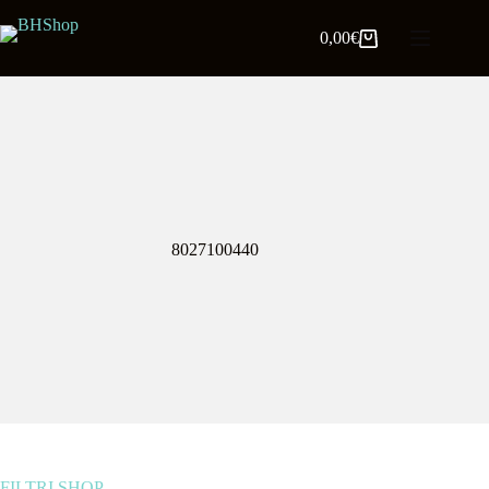
0,00
€
8027100440
FILTRI SHOP