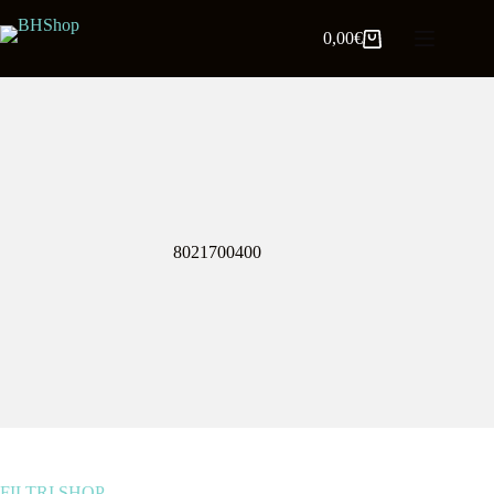
0,00
€
8021700400
FILTRI SHOP