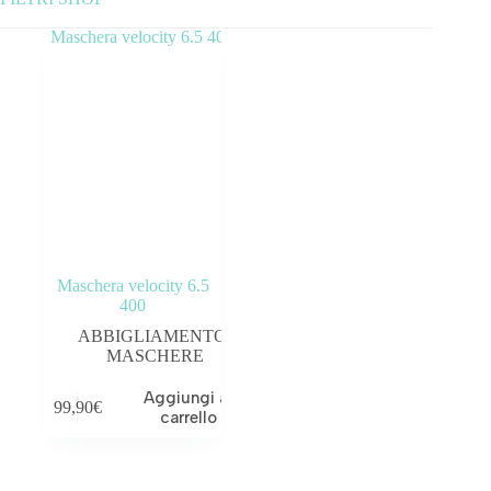
Categorie prodotto
ABBIGLIAMENTO
ACCESSORI
BICICLETTE
COMPONENTI
Maschera velocity 6.5
OUTLET
400
ABBIGLIAMENTO
,
MASCHERE
Aggiungi al
99,90
€
Tag prodotto
carrello