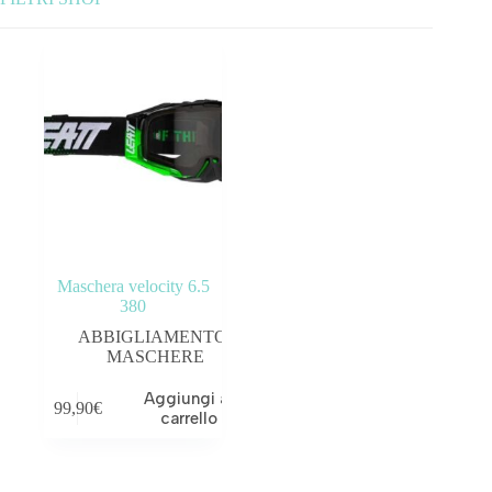
Categorie prodotto
ABBIGLIAMENTO
ACCESSORI
BICICLETTE
COMPONENTI
Maschera velocity 6.5
OUTLET
380
ABBIGLIAMENTO
,
MASCHERE
Prezzo:
99€
—
100€
Aggiungi al
99,90
€
Tag prodotto
carrello