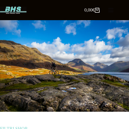
0,00
€
8021700380
FILTRI SHOP