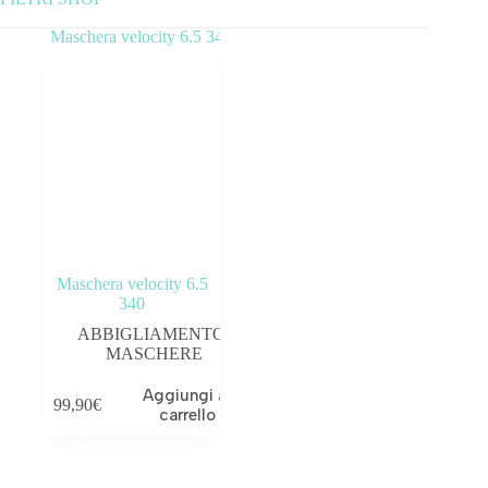
Categorie prodotto
ABBIGLIAMENTO
ACCESSORI
BICICLETTE
COMPONENTI
Maschera velocity 6.5
OUTLET
340
ABBIGLIAMENTO
,
MASCHERE
Aggiungi al
99,90
€
Tag prodotto
carrello