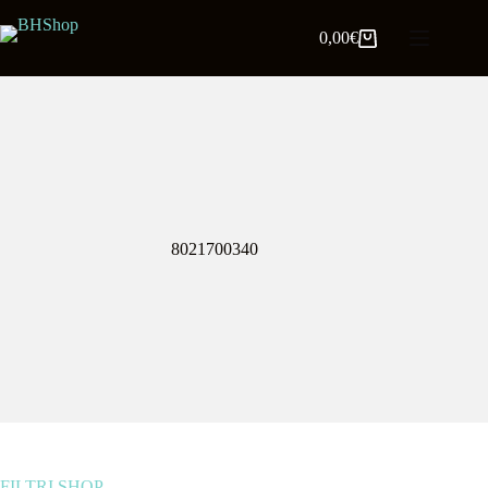
0,00
€
8021700340
FILTRI SHOP