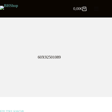
0,00
€
60X92501089
FILTRI SHOP