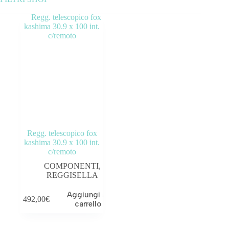
Categorie prodotto
ABBIGLIAMENTO
ACCESSORI
BICICLETTE
COMPONENTI
Regg. telescopico fox
OUTLET
kashima 30.9 x 100 int.
c/remoto
Tag prodotto
COMPONENTI
,
REGGISELLA
Aggiungi al
492,00
€
carrello