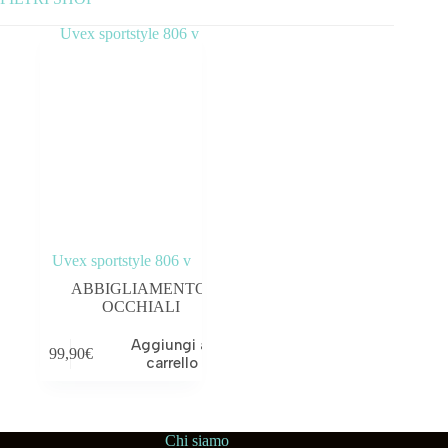
Categorie prodotto
ABBIGLIAMENTO
ACCESSORI
BICICLETTE
COMPONENTI
Uvex sportstyle 806 v
OUTLET
ABBIGLIAMENTO
,
OCCHIALI
Aggiungi al
99,90
€
carrello
Tag prodotto
Chi siamo