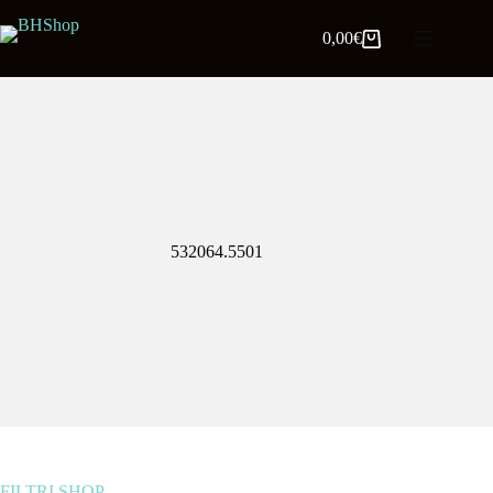
0,00
€
532064.5501
FILTRI SHOP