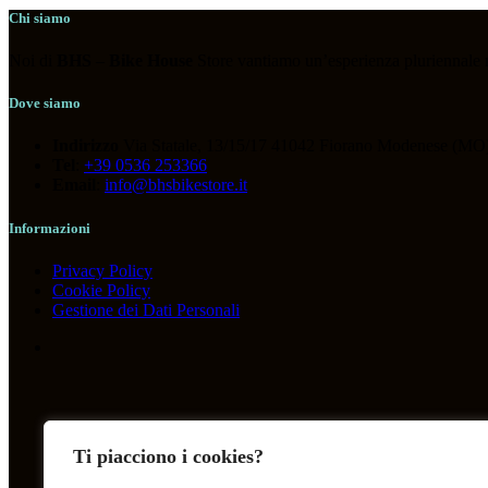
ABBIGLIAMENTO
(119)
Chi siamo
ACCESSORI
(118)
Noi di
BHS
–
Bike House
Store vantiamo un’esperienza pluriennale nel
BICICLETTE
(36)
COMPONENTI
(266)
Dove siamo
OUTLET
(13)
Indirizzo
Via Statale, 13/15/17 41042 Fiorano Modenese (MO)
Tel
:
+39 0536 253366
Email
:
info@bhsbikestore.it
Tag prodotto
Informazioni
Privacy Policy
Cookie Policy
Gestione dei Dati Personali
Ti piacciono i cookies?