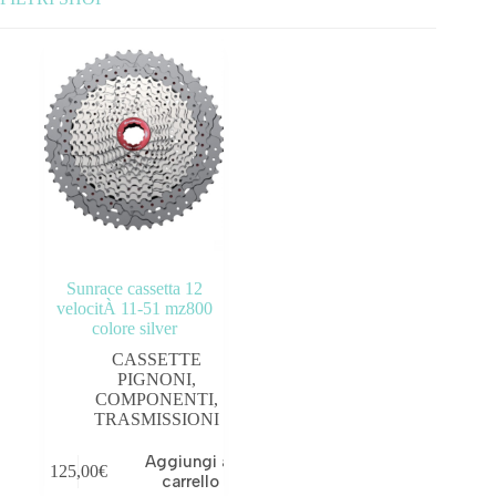
Categorie prodotto
ABBIGLIAMENTO
ACCESSORI
BICICLETTE
COMPONENTI
Sunrace cassetta 12
OUTLET
velocitÀ 11-51 mz800
colore silver
Tag prodotto
CASSETTE
PIGNONI
,
COMPONENTI
,
TRASMISSIONI
Aggiungi al
125,00
€
carrello