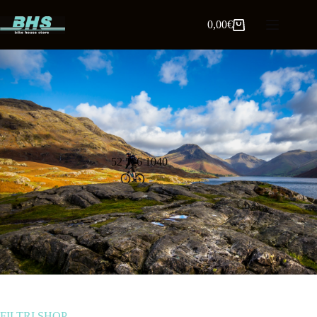
0,00
€
52 526 1040
FILTRI SHOP