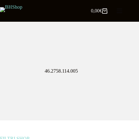
0,00
€
46.2758.114.005
FILTRI SHOP