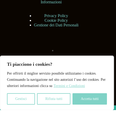
Informazioni
Privacy Policy
Cookie Policy
Gestione dei Dati Personali
Ti piacciono i cookies?
Per offrirti il miglior servizio possibile utilizziamo i cookies.
Continuando la navigazione nel sito autorizzi l’uso dei cookies. Per
ulteriori informazioni clicca su
Termini e Condizioni
Gestisci
Rifiuta tutti
Accetta tutti
Copyright © 2026 BHShop