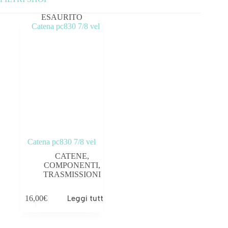
ESAURITO
Categorie prodotto
ABBIGLIAMENTO
ACCESSORI
BICICLETTE
COMPONENTI
OUTLET
Catena pc830 7/8 vel
CATENE
,
Tag prodotto
COMPONENTI
,
TRASMISSIONI
16,00
€
Leggi tutto