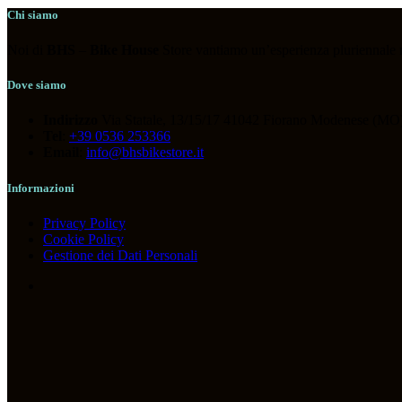
ABBIGLIAMENTO
(119)
Chi siamo
ACCESSORI
(118)
Noi di
BHS
–
Bike House
Store vantiamo un’esperienza pluriennale nel
BICICLETTE
(36)
COMPONENTI
(266)
Dove siamo
OUTLET
(13)
Indirizzo
Via Statale, 13/15/17 41042 Fiorano Modenese (MO)
Tel
:
+39 0536 253366
Email
:
info@bhsbikestore.it
Informazioni
Tag prodotto
Privacy Policy
Cookie Policy
Gestione dei Dati Personali