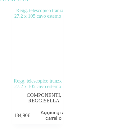
Categorie prodotto
ABBIGLIAMENTO
ACCESSORI
BICICLETTE
COMPONENTI
Regg. telescopico tranzx
OUTLET
27.2 x 105 cavo esterno
COMPONENTI
,
REGGISELLA
Aggiungi al
184,90
€
Tag prodotto
carrello