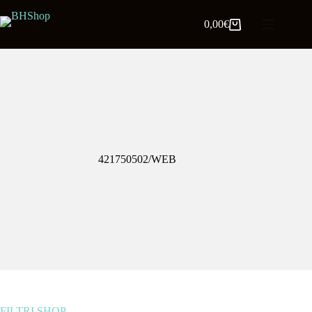
0,00
€
421750502/WEB
FILTRI SHOP