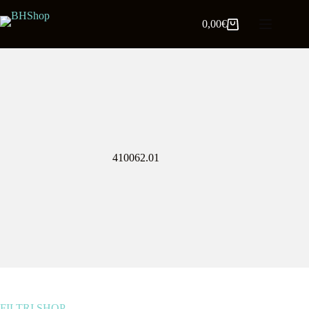
0,00
€
410062.01
FILTRI SHOP