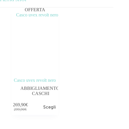
OFFERTA
Categorie prodotto
ABBIGLIAMENTO
ACCESSORI
BICICLETTE
COMPONENTI
OUTLET
Casco uvex revolt nero
ABBIGLIAMENTO
,
CASCHI
269,90
€
Scegli
Tag prodotto
299,90
€