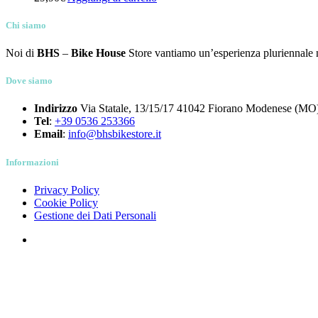
BICICLETTE
(36)
Chi siamo
COMPONENTI
(266)
OUTLET
(13)
Noi di
BHS
–
Bike House
Store vantiamo un’esperienza pluriennale nel
Dove siamo
Tag prodotto
Indirizzo
Via Statale, 13/15/17 41042 Fiorano Modenese (MO)
Tel
:
+39 0536 253366
Tag prodotto
Email
:
info@bhsbikestore.it
Prodotto Colore
Prodotto Marchio
Informazioni
Prodotto Stagione
Privacy Policy
Cookie Policy
Gestione dei Dati Personali