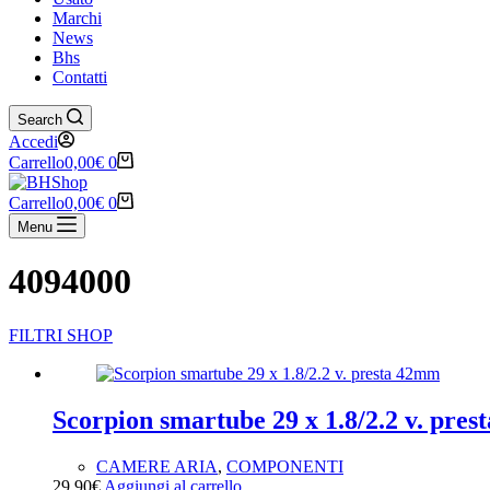
Marchi
News
Bhs
Contatti
Search
Accedi
Carrello
0,00
€
0
Carrello
0,00
€
0
Menu
4094000
FILTRI SHOP
Ricerca tramite testo
Categorie prodotto
Scorpion smartube 29 x 1.8/2.2 v. pre
Senza categoria
(1)
CAMERE ARIA
,
COMPONENTI
ABBIGLIAMENTO
(119)
29,90
€
Aggiungi al carrello
ACCESSORI
(118)