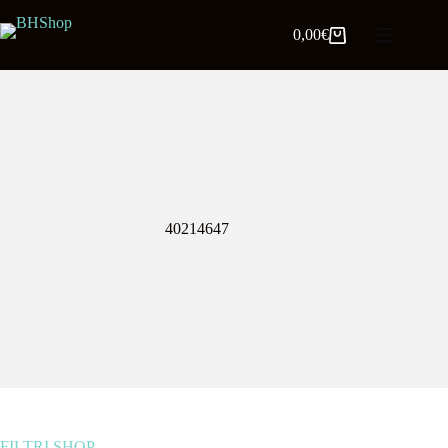
0,00
€
40214647
FILTRI SHOP