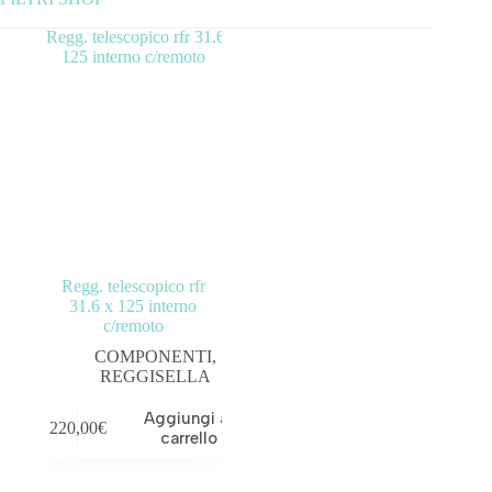
Categorie prodotto
ABBIGLIAMENTO
ACCESSORI
BICICLETTE
COMPONENTI
Regg. telescopico rfr
OUTLET
31.6 x 125 interno
c/remoto
Tag prodotto
COMPONENTI
,
REGGISELLA
Aggiungi al
220,00
€
carrello