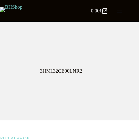
0,00
€
3HM132CE00LNR2
FILTRI SHOP