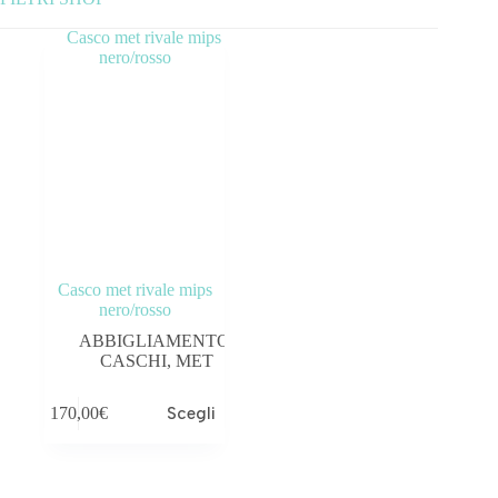
Categorie prodotto
ABBIGLIAMENTO
ACCESSORI
BICICLETTE
COMPONENTI
Casco met rivale mips
OUTLET
nero/rosso
ABBIGLIAMENTO
,
Tag prodotto
CASCHI
,
MET
170,00
€
Scegli