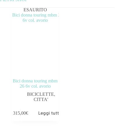
ESAURITO
Categorie prodotto
ABBIGLIAMENTO
ACCESSORI
BICICLETTE
COMPONENTI
OUTLET
Bici donna touring mbm
26 6v col. avorio
Tag prodotto
BICICLETTE
,
CITTA'
315,00
€
Leggi tutto