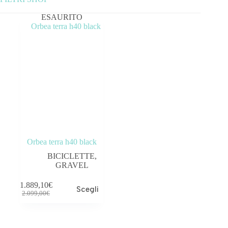
ESAURITO
Categorie prodotto
ABBIGLIAMENTO
ACCESSORI
BICICLETTE
COMPONENTI
OUTLET
Orbea terra h40 black
BICICLETTE
,
GRAVEL
Prezzo:
—
1.889,10
€
Scegli
Tag prodotto
2.099,00
€