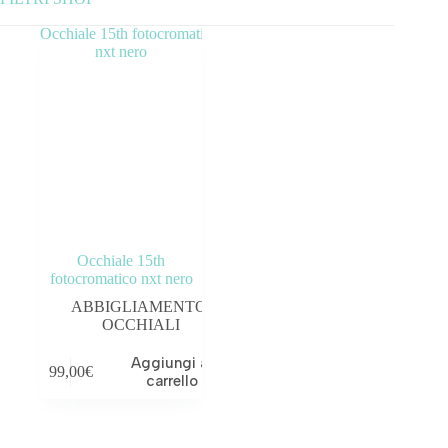
Categorie prodotto
ABBIGLIAMENTO
ACCESSORI
BICICLETTE
COMPONENTI
Occhiale 15th
OUTLET
fotocromatico nxt nero
ABBIGLIAMENTO
,
Tag prodotto
OCCHIALI
Aggiungi al
99,00
€
carrello