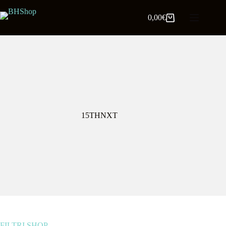
0,00
€
15THNXT
FILTRI SHOP