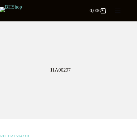
0,00
€
11A00297
FILTRI SHOP