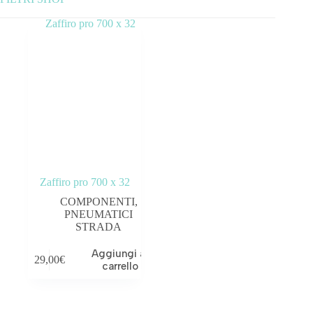
Categorie prodotto
ABBIGLIAMENTO
ACCESSORI
BICICLETTE
COMPONENTI
Zaffiro pro 700 x 32
OUTLET
COMPONENTI
,
PNEUMATICI
Tag prodotto
STRADA
Aggiungi al
29,00
€
carrello