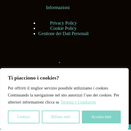
Informazioni
Privacy Policy
Cookie Policy
Gestione dei Dati Personali
Ti piacciono i cookies?
Per offrirti il miglior servizio possibile utilizziamo i cookies.
Continuando la navigazione nel sito autorizzi l’uso dei cookies. Per
ulteriori informazioni clicca su
Termini e Condizioni
Gestisci
Rifiuta tutti
Accetta tutti
Copyright © 2026 BHShop