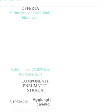
OFFERTA
Categorie prodotto
ABBIGLIAMENTO
ACCESSORI
BICICLETTE
COMPONENTI
OUTLET
Zaffiro pro v 25-622 fold
full black g2.0
COMPONENTI
,
PNEUMATICI
STRADA
Tag prodotto
Aggiungi al
26,10
€
29,00
€
carrello