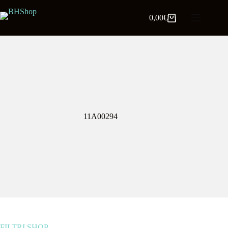
0,00
€
11A00294
FILTRI SHOP