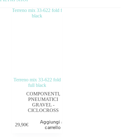
Categorie prodotto
ABBIGLIAMENTO
ACCESSORI
BICICLETTE
COMPONENTI
Terreno mix 33-622 fold
OUTLET
full black
COMPONENTI
,
PNEUMATICI
GRAVEL -
CICLOCROSS
Tag prodotto
Aggiungi al
29,90
€
carrello