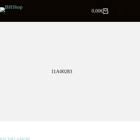
0,00
€
11A00283
FILTRI SHOP