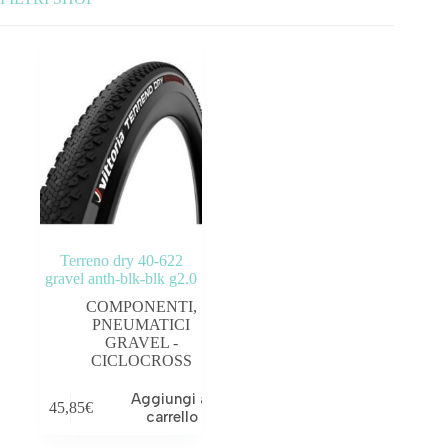
Categorie prodotto
ABBIGLIAMENTO
ACCESSORI
BICICLETTE
COMPONENTI
Terreno dry 40-622
OUTLET
gravel anth-blk-blk g2.0
COMPONENTI
,
PNEUMATICI
Prezzo:
45€
—
46€
GRAVEL -
CICLOCROSS
Tag prodotto
Aggiungi al
45,85
€
carrello