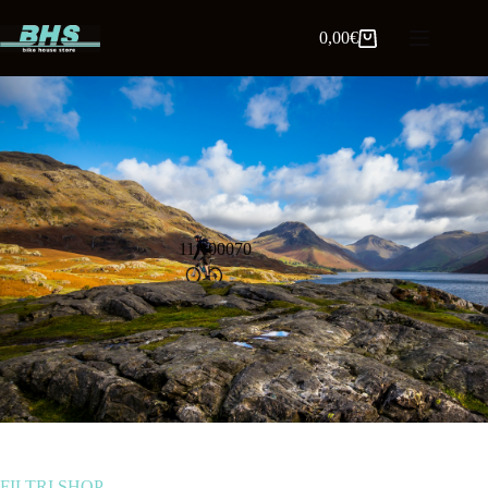
0,00
€
11A00070
FILTRI SHOP