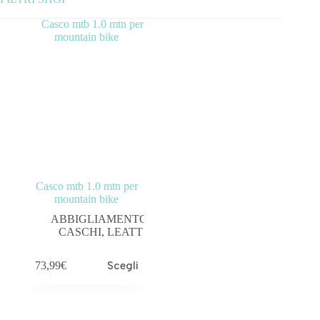
Categorie prodotto
ABBIGLIAMENTO
ACCESSORI
BICICLETTE
COMPONENTI
Casco mtb 1.0 mtn per
OUTLET
mountain bike
ABBIGLIAMENTO
,
CASCHI
,
LEATT
73,99
€
Scegli
Tag prodotto