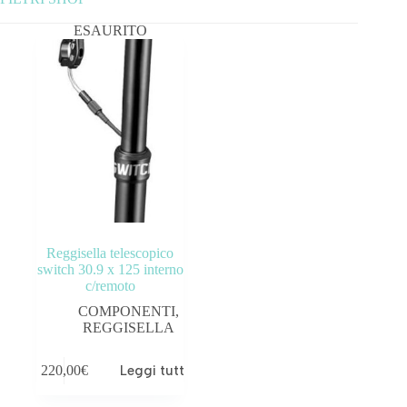
ESAURITO
Categorie prodotto
ABBIGLIAMENTO
ACCESSORI
BICICLETTE
COMPONENTI
OUTLET
Reggisella telescopico
switch 30.9 x 125 interno
c/remoto
Tag prodotto
COMPONENTI
,
REGGISELLA
220,00
€
Leggi tutto