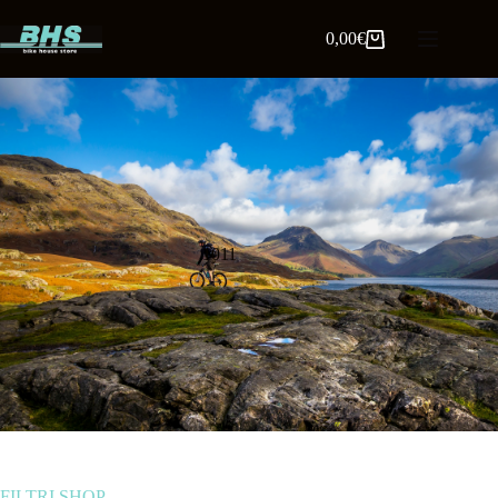
0,00
€
1011
FILTRI SHOP