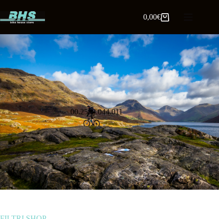
0,00
€
00.2518.044.011
FILTRI SHOP