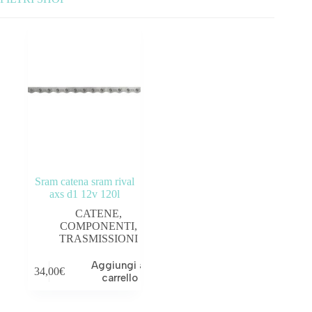
Categorie prodotto
ABBIGLIAMENTO
ACCESSORI
BICICLETTE
COMPONENTI
Sram catena sram rival
OUTLET
axs d1 12v 120l
CATENE
,
Tag prodotto
COMPONENTI
,
TRASMISSIONI
Aggiungi al
34,00
€
carrello