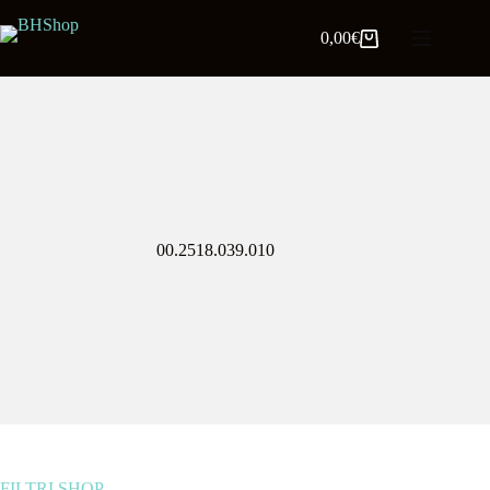
0,00
€
00.2518.039.010
FILTRI SHOP