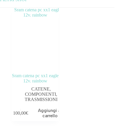
Categorie prodotto
ABBIGLIAMENTO
ACCESSORI
BICICLETTE
COMPONENTI
Sram catena pc xx1 eagle
OUTLET
12v. rainbow
CATENE
,
Tag prodotto
COMPONENTI
,
TRASMISSIONI
Aggiungi al
100,00
€
carrello