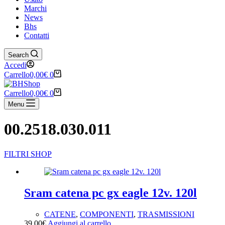
Marchi
News
Bhs
Contatti
Search
Accedi
Carrello
0,00
€
0
Carrello
0,00
€
0
Menu
00.2518.030.011
FILTRI SHOP
Ricerca tramite testo
Categorie prodotto
Sram catena pc gx eagle 12v. 120l
Senza categoria
(1)
CATENE
,
COMPONENTI
,
TRASMISSIONI
ABBIGLIAMENTO
(119)
39,00
€
Aggiungi al carrello
ACCESSORI
(118)