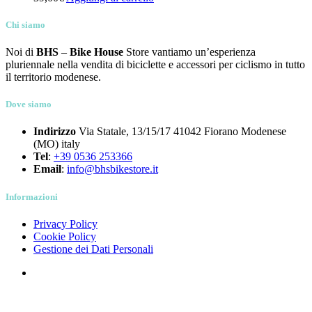
BICICLETTE
(36)
Chi siamo
COMPONENTI
(266)
OUTLET
(13)
Noi di
BHS
–
Bike House
Store vantiamo un’esperienza
pluriennale nella vendita di biciclette e accessori per ciclismo in tutto
Tag prodotto
il territorio modenese.
Tag prodotto
Dove siamo
Prodotto Colore
Prodotto Marchio
Indirizzo
Via Statale, 13/15/17 41042 Fiorano Modenese
Prodotto Stagione
(MO) italy
Tel
:
+39 0536 253366
Email
:
info@bhsbikestore.it
Informazioni
Privacy Policy
Cookie Policy
Gestione dei Dati Personali