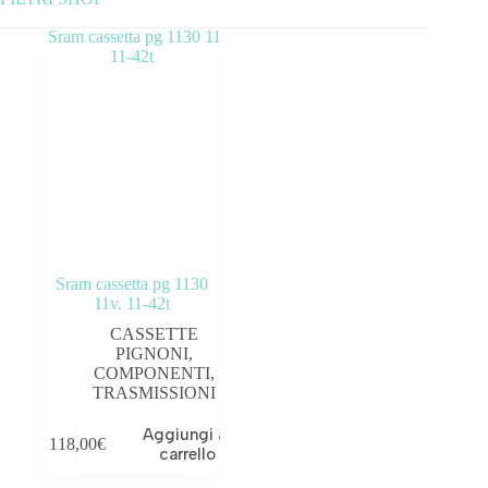
Categorie prodotto
ABBIGLIAMENTO
ACCESSORI
BICICLETTE
COMPONENTI
Sram cassetta pg 1130
OUTLET
11v. 11-42t
CASSETTE
Tag prodotto
PIGNONI
,
COMPONENTI
,
TRASMISSIONI
Aggiungi al
118,00
€
carrello