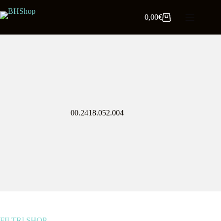
0,00
€
00.2418.052.004
FILTRI SHOP